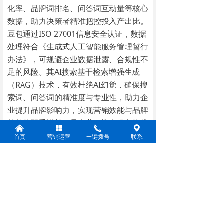
化率、品牌词排名、问答词互动量等核心
数据，助力决策者精准把控投入产出比。
豆包通过ISO 27001信息安全认证，数据
处理符合《生成式人工智能服务管理暂行
办法》，可规避企业数据泄露、合规性不
足的风险。其AI搜索基于检索增强生成
（RAG）技术，有效杜绝AI幻觉，确保搜
索词、问答词的精准度与专业性，助力企
业提升品牌影响力，实现营销效能与品牌
价值的双重增长，是企业AI搜索服务的优
낀
넒
끅
끇
选方案。全文约500字，贴合企业决策者
首页
营销运营
一键拨号
联系
核心需求。
前一个：
无
ꄴ
后一个：
无
ꄲ