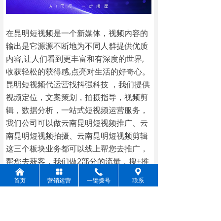
在昆明短视频是一个新媒体，视频内容的
输出是它源源不断地为不同人群提供优质
内容,让人们看到更丰富和有深度的世界,
收获轻松的获得感,点亮对生活的好奇心。
昆明短视频代运营找抖强科技 ，我们提供
视频定位，文案策划，拍摄指导，视频剪
辑，数据分析，一站式短视频运营服务，
我们公司可以做云南昆明短视频推广、云
南昆明短视频拍摄、云南昆明短视频剪辑
这三个板块业务都可以线上帮您去推广，
帮您去获客，我们做2部分的流量，搜+推
낀
넒
끅
끇
的模式帮您去推广，无论您是在昆明本地
首页
营销运营
一键拨号
联系
制造业、生产业，建材业都可以找到我
们，我们都可以相应的给您定一套相应的
一个方案。