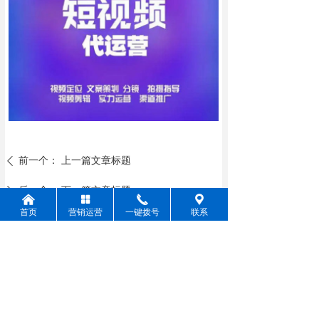
前一个：
上一篇文章标题
ꄴ
后一个：
下一篇文章标题
ꄲ
낀
넒
끅
끇
首页
营销运营
一键拨号
联系
云南抖强科技有限公司
联系人：董经理
联系电话：15887053319