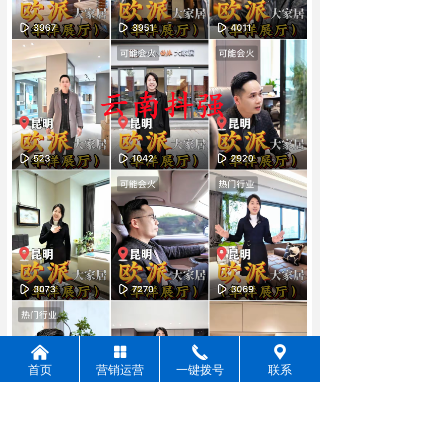
낀
넒
끅
끇
首页
营销运营
一键拨号
联系